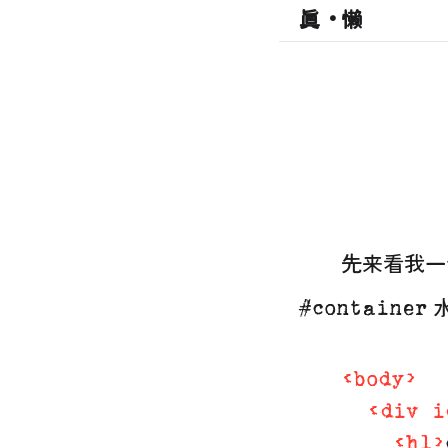
真・懒
先来看我一
#container
<
body
>
<
div
i
<
h1
>