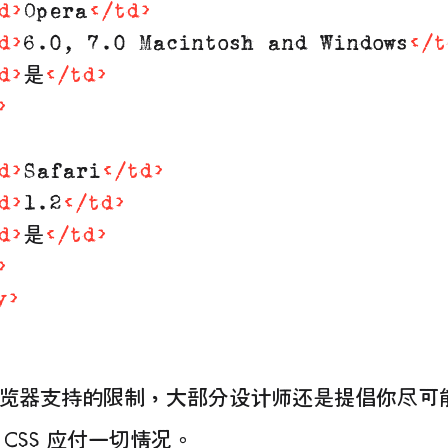
d
>
Opera
</
td
>
d
>
6.0, 7.0 Macintosh and Windows
</
t
d
>
是
</
td
>
>
d
>
Safari
</
td
>
d
>
1.2
</
td
>
d
>
是
</
td
>
>
y
>
览器支持的限制，大部分设计师还是提倡你尽可
CSS 应付一切情况。