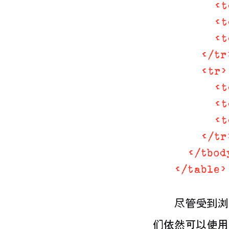
<
t
<
t
<
t
</
tr
<
tr
>
<
t
<
t
<
t
</
tr
</
tbod
</
table
>
尽管受到浏
们依然可以使用 