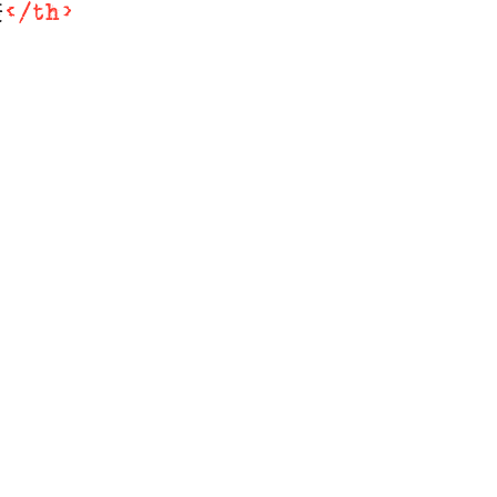
表
</
th
>