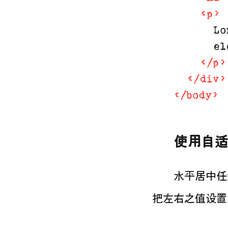
<
p
>
      Lo
      el
</
p
>
</
div
>
</
body
>
使用自适应
水平居中任
把左右之值设