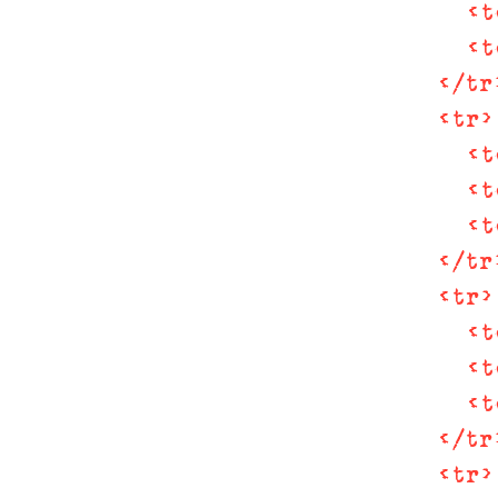
<
t
<
t
</
tr
<
tr
>
<
t
<
t
<
t
</
tr
<
tr
>
<
t
<
t
<
t
</
tr
<
tr
>