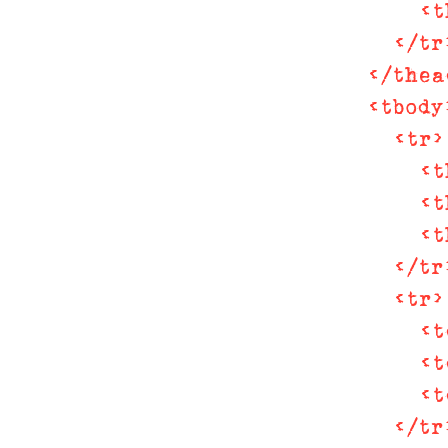
<
t
</
tr
</
thea
<
tbody
<
tr
>
<
t
<
t
<
t
</
tr
<
tr
>
<
t
<
t
<
t
</
tr