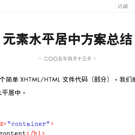
订阅
元素水平居中方案总结
二〇〇五年四月十三日
个简单 XHTML/HTML 文件代码（部分），我
水平居中。
d
=
"container"
>
content
</
h1
>