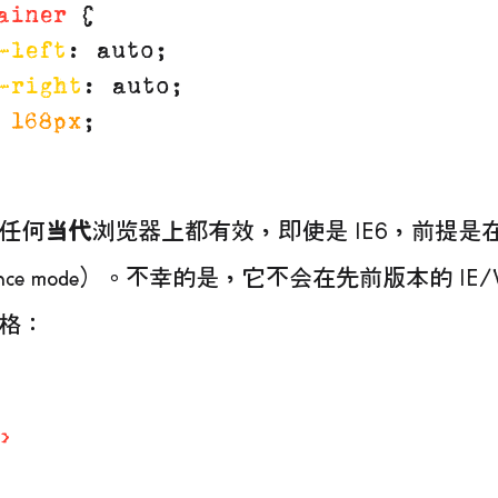
ainer
 {

-left
: auto;

-right
: auto;

 
168px
;

任何
当代
浏览器上都有效，即使是 IE6，前提是在 
iance mode）。不幸的是，它不会在先前版本的 IE/
格：
>