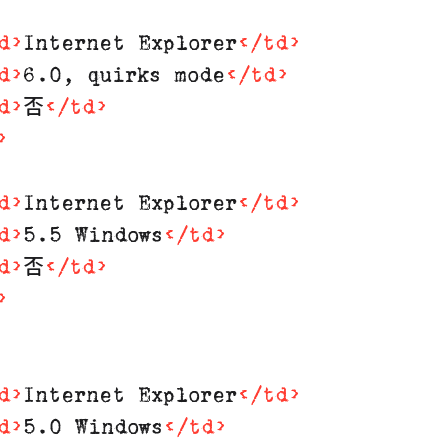
d
>
Internet Explorer
</
td
>
d
>
6.0, quirks mode
</
td
>
d
>
否
</
td
>
>
d
>
Internet Explorer
</
td
>
d
>
5.5 Windows
</
td
>
d
>
否
</
td
>
>
d
>
Internet Explorer
</
td
>
d
>
5.0 Windows
</
td
>