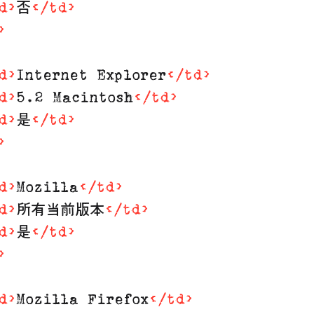
d
>
否
</
td
>
>
d
>
Internet Explorer
</
td
>
d
>
5.2 Macintosh
</
td
>
d
>
是
</
td
>
>
d
>
Mozilla
</
td
>
d
>
所有当前版本
</
td
>
d
>
是
</
td
>
>
d
>
Mozilla Firefox
</
td
>