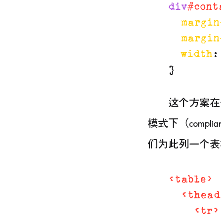
div
#cont
margin
margin
width
:
这个方案在
模式下（compl
们为此列一个表
<
table
>
<
thead
<
tr
>