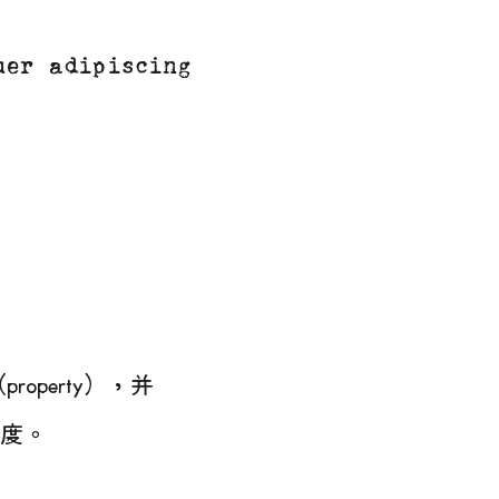
er adipiscing elit.Phasellus varius
roperty），并
度。