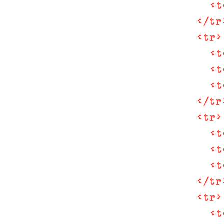
<
t
</
tr
<
tr
>
<
t
<
t
<
t
</
tr
<
tr
>
<
t
<
t
<
t
</
tr
<
tr
>
<
t