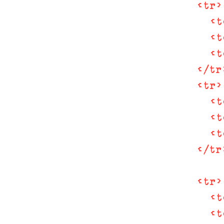
<
tr
>
<
t
<
t
<
t
</
tr
<
tr
>
<
t
<
t
<
t
</
tr
<
tr
>
<
t
<
t