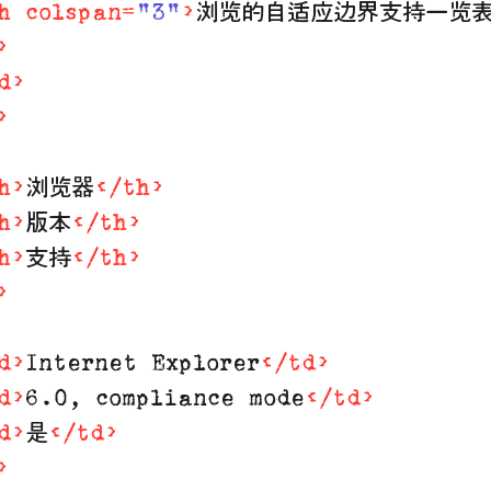
h
colspan
=
"3"
>
浏览的自适应边界支持一览
>
d
>
>
h
>
浏览器
</
th
>
h
>
版本
</
th
>
h
>
支持
</
th
>
>
d
>
Internet Explorer
</
td
>
d
>
6.0, compliance mode
</
td
>
d
>
是
</
td
>
>