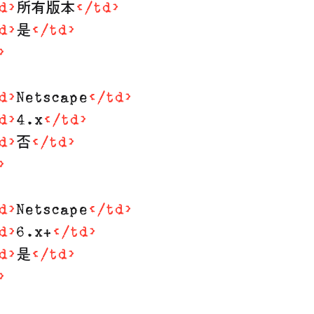
d
>
所有版本
</
td
>
d
>
是
</
td
>
>
d
>
Netscape
</
td
>
d
>
4.x
</
td
>
d
>
否
</
td
>
>
d
>
Netscape
</
td
>
d
>
6.x+
</
td
>
d
>
是
</
td
>
>